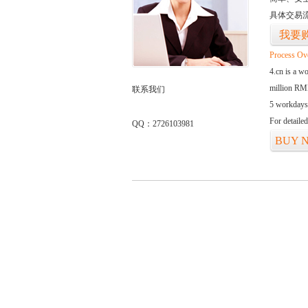
具体交易
我要
Process Ov
4.cn is a w
million RMB
联系我们
5 workdays
For detaile
QQ：2726103981
BUY 