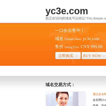
yc3e.com
您正在访问的域名可以转让!This domain name i
一口价出售中！
域名
yc3e.com
Domain Name:
售价
CNY 999.00
Listing Price:
立即购买
BUY NOW
>>
>>
域名交易方式：
通过金名网(
金名网(4
简单、安