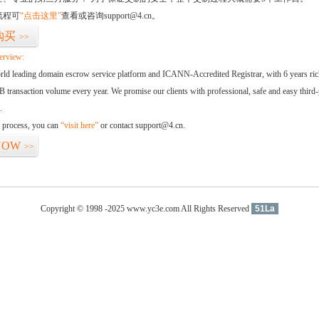
流程可
“点击这里”
查看或咨询support@4.cn。
购买
>>
erview:
orld leading domain escrow service platform and ICANN-Accredited Registrar, with 6 years ri
 transaction volume every year. We promise our clients with professional, safe and easy third-
.
d process, you can
“visit here”
or contact support@4.cn.
NOW
>>
Copyright © 1998 -2025 www.yc3e.com All Rights Reserved
51La